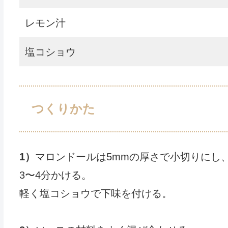
レモン汁
塩コショウ
つくりかた
1）
マロンドールは5mmの厚さで小切りにし
3〜4分かける。
軽く塩コショウで下味を付ける。