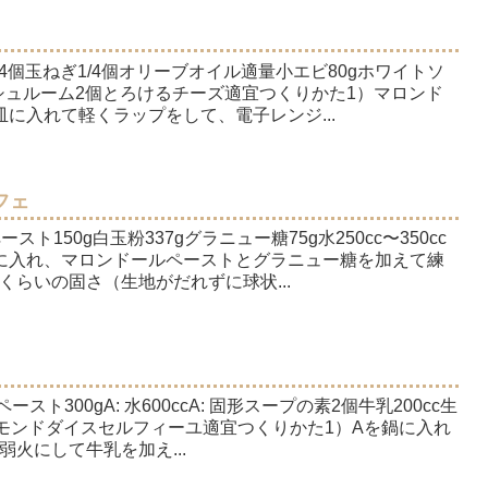
/4個玉ねぎ1/4個オリーブオイル適量小エビ80gホワイトソ
ッシュルーム2個とろけるチーズ適宜つくりかた1）マロンド
に入れて軽くラップをして、電子レンジ...
フェ
ト150g白玉粉337gグラニュー糖75g水250cc〜350cc
に入れ、マロンドールペーストとグラニュー糖を加えて練
らいの固さ（生地がだれずに球状...
スト300gA: 水600ccA: 固形スープの素2個牛乳200cc生
ーモンドダイスセルフィーユ適宜つくりかた1）Aを鍋に入れ
火にして牛乳を加え...