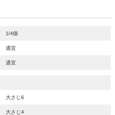
1/4個
適宜
適宜
大さじ6
大さじ4