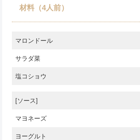
材料（4人前）
マロンドール
サラダ菜
塩コショウ
[ソース]
マヨネーズ
ヨーグルト