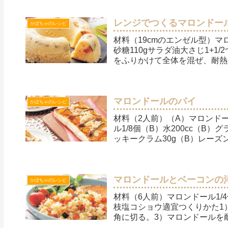
レンジでつくるマロンドー
かぼちゃのレシピ
材料（19cmのエンゼル型）マロ
砂糖110gサラダ油大さじ1+
をふりかけて全体を混ぜ、耐熱皿
マロンドールのパイ
かぼちゃのレシピ
材料（2人前）（A）マロンドー
ル1/8個（B）水200cc（B
ッキークラム30g（B）レーズン
マロンドールとベーコンの
かぼちゃのレシピ
材料（6人前）マロンドール1/
枝塩コショウ適宜つくりかた1
角に切る。3）マロンドールを耐