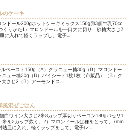
ルのケーキ
ンドール200gホットケーキミックス150g卵3個牛乳70cc
1/2つくりかた1）マロンドールを一口大に切り、砂糖大さじ2
に入れて軽くラップし、電子...
ルペースト150g（A）グラニュー糖30g（B）マロンドー
）グラニュー糖30g（B）パイシート1枚1枚（市販品）（B）ク
大さじ2（B）アーモンドス...
洋風混ぜごはん
4個白ワイン大さじ2米3カップ厚切りベーコン180gパセリ1
）米を3カップ炊く。2）マロンドールは種をとって、7mm
熱皿に入れ、軽くラップをして、電子レ...