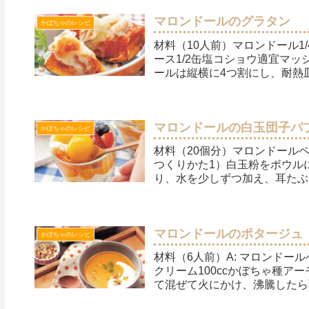
マロンドールのグラタン
かぼちゃのレシピ
材料（10人前）マロンドール1
ース1/2缶塩コショウ適宜マ
ールは縦横に4つ割にし、耐熱皿
マロンドールの白玉団子パ
かぼちゃのレシピ
材料（20個分）マロンドールペース
つくりかた1）白玉粉をボウル
り、水を少しずつ加え、耳たぶく
マロンドールのポタージュ
かぼちゃのレシピ
材料（6人前）A: マロンドールペー
クリーム100ccかぼちゃ種ア
て混ぜて火にかけ、沸騰したら弱